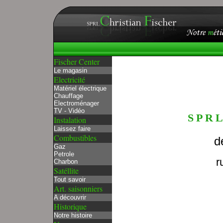
Fischer Center
Le magasin
Electricité
Matériel électrique
Chauffage
Electroménager
TV - Vidéo
SPRL
Instalation
Laissez faire
Combustibles
d
Gaz
Petrole
r
Charbon
Satéllite
Tout savoir
Art. saisonniers
A découvrir
Historique
Notre histoire